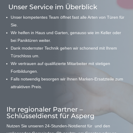
Unser Service im Überblick
Unser kompetentes Team öffnet fast alle Arten von Türen für
Sie.
Wir helfen in Haus und Garten, genauso wie im Keller oder
bei Paniktüren weiter.
Dank modernster Technik gehen wir schonend mit Ihrem
Türschloss um.
Wir vertrauen auf qualifizierte Mitarbeiter mit stetigen
Fortbildungen.
Falls notwendig besorgen wir Ihnen Marken-Ersatzteile zum
attraktiven Preis.
Ihr regionaler Partner –
Schlüsseldienst für Asperg
Nutzen Sie unseren 24-Stunden-Notdienst für und den