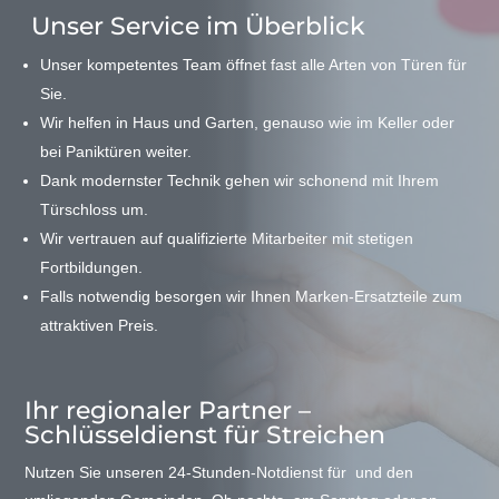
Unser Service im Überblick
Unser kompetentes Team öffnet fast alle Arten von Türen für
Sie.
Wir helfen in Haus und Garten, genauso wie im Keller oder
bei Paniktüren weiter.
Dank modernster Technik gehen wir schonend mit Ihrem
Türschloss um.
Wir vertrauen auf qualifizierte Mitarbeiter mit stetigen
Fortbildungen.
Falls notwendig besorgen wir Ihnen Marken-Ersatzteile zum
attraktiven Preis.
Ihr regionaler Partner –
Schlüsseldienst für Streichen
Nutzen Sie unseren 24-Stunden-Notdienst für und den