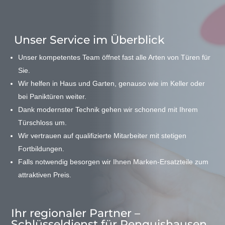
Unser Service im Überblick
Unser kompetentes Team öffnet fast alle Arten von Türen für
Sie.
Wir helfen in Haus und Garten, genauso wie im Keller oder
bei Paniktüren weiter.
Dank modernster Technik gehen wir schonend mit Ihrem
Türschloss um.
Wir vertrauen auf qualifizierte Mitarbeiter mit stetigen
Fortbildungen.
Falls notwendig besorgen wir Ihnen Marken-Ersatzteile zum
attraktiven Preis.
Ihr regionaler Partner –
Schlüsseldienst für Renquishausen