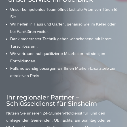
Unser kompetentes Team öffnet fast alle Arten von Türen für
Sie.
Wir helfen in Haus und Garten, genauso wie im Keller oder
bei Paniktüren weiter.
Dank modernster Technik gehen wir schonend mit Ihrem
Türschloss um.
Wir vertrauen auf qualifizierte Mitarbeiter mit stetigen
Fortbildungen.
Falls notwendig besorgen wir Ihnen Marken-Ersatzteile zum
attraktiven Preis.
Ihr regionaler Partner –
Schlüsseldienst für Sinsheim
Nutzen Sie unseren 24-Stunden-Notdienst für und den
umliegenden Gemeinden. Ob nachts, am Sonntag oder an