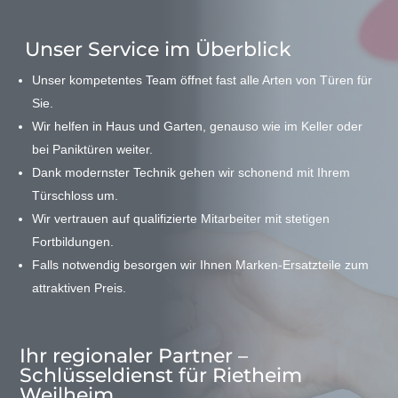
Unser Service im Überblick
Unser kompetentes Team öffnet fast alle Arten von Türen für
Sie.
Wir helfen in Haus und Garten, genauso wie im Keller oder
bei Paniktüren weiter.
Dank modernster Technik gehen wir schonend mit Ihrem
Türschloss um.
Wir vertrauen auf qualifizierte Mitarbeiter mit stetigen
Fortbildungen.
Falls notwendig besorgen wir Ihnen Marken-Ersatzteile zum
attraktiven Preis.
Ihr regionaler Partner –
Schlüsseldienst für Rietheim
Weilheim