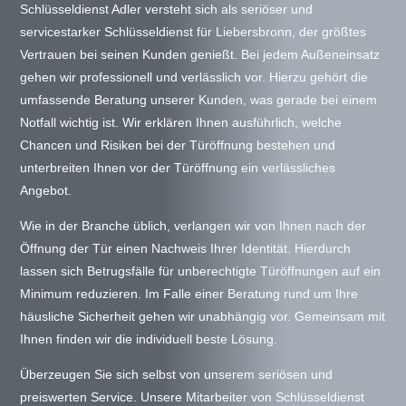
Schlüsseldienst Adler versteht sich als seriöser und
servicestarker Schlüsseldienst für Liebersbronn, der größtes
Vertrauen bei seinen Kunden genießt. Bei jedem Außeneinsatz
gehen wir professionell und verlässlich vor. Hierzu gehört die
umfassende Beratung unserer Kunden, was gerade bei einem
Notfall wichtig ist. Wir erklären Ihnen ausführlich, welche
Chancen und Risiken bei der Türöffnung bestehen und
unterbreiten Ihnen vor der Türöffnung ein verlässliches
Angebot.
Wie in der Branche üblich, verlangen wir von Ihnen nach der
Öffnung der Tür einen Nachweis Ihrer Identität. Hierdurch
lassen sich Betrugsfälle für unberechtigte Türöffnungen auf ein
Minimum reduzieren. Im Falle einer Beratung rund um Ihre
häusliche Sicherheit gehen wir unabhängig vor. Gemeinsam mit
Ihnen finden wir die individuell beste Lösung.
Überzeugen Sie sich selbst von unserem seriösen und
preiswerten Service. Unsere Mitarbeiter von Schlüsseldienst