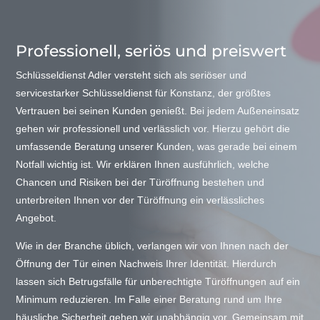
Professionell, seriös und preiswert
Schlüsseldienst Adler versteht sich als seriöser und
servicestarker Schlüsseldienst für Konstanz, der größtes
Vertrauen bei seinen Kunden genießt. Bei jedem Außeneinsatz
gehen wir professionell und verlässlich vor. Hierzu gehört die
umfassende Beratung unserer Kunden, was gerade bei einem
Notfall wichtig ist. Wir erklären Ihnen ausführlich, welche
Chancen und Risiken bei der Türöffnung bestehen und
unterbreiten Ihnen vor der Türöffnung ein verlässliches
Angebot.
Wie in der Branche üblich, verlangen wir von Ihnen nach der
Öffnung der Tür einen Nachweis Ihrer Identität. Hierdurch
lassen sich Betrugsfälle für unberechtigte Türöffnungen auf ein
Minimum reduzieren. Im Falle einer Beratung rund um Ihre
häusliche Sicherheit gehen wir unabhängig vor. Gemeinsam mit