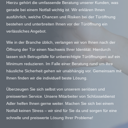
Hierzu gehört die umfassende Beratung unserer Kunden, was
gerade bei einem Notfall wichtig ist. Wir erklären Ihnen
ausführlich, welche Chancen und Risiken bei der Türöffnung
bestehen und unterbreiten Ihnen vor der Türöffnung ein
verlässliches Angebot.
Wie in der Branche üblich, verlangen wir von Ihnen nach der
Öffnung der Tür einen Nachweis Ihrer Identität. Hierdurch
lassen sich Betrugsfälle für unberechtigte Türöffnungen auf ein
Minimum reduzieren. Im Falle einer Beratung rund um Ihre
häusliche Sicherheit gehen wir unabhängig vor. Gemeinsam mit
Ihnen finden wir die individuell beste Lösung.
Überzeugen Sie sich selbst von unserem seriösen und
preiswerten Service. Unsere Mitarbeiter von Schlüsseldienst
Adler helfen Ihnen gerne weiter. Machen Sie sich bei einem
Notfall keinen Stress – wir sind für Sie da und sorgen für eine
schnelle und preiswerte Lösung Ihrer Probleme!