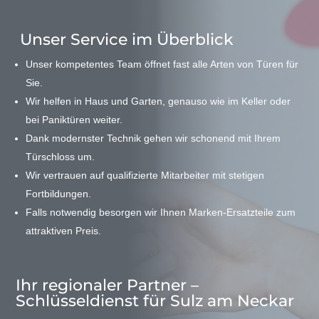
Unser Service im Überblick
Unser kompetentes Team öffnet fast alle Arten von Türen für
Sie.
Wir helfen in Haus und Garten, genauso wie im Keller oder
bei Paniktüren weiter.
Dank modernster Technik gehen wir schonend mit Ihrem
Türschloss um.
Wir vertrauen auf qualifizierte Mitarbeiter mit stetigen
Fortbildungen.
Falls notwendig besorgen wir Ihnen Marken-Ersatzteile zum
attraktiven Preis.
Ihr regionaler Partner –
Schlüsseldienst für Sulz am Neckar