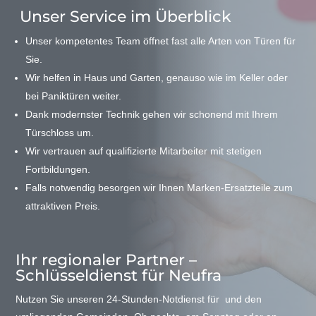
Unser Service im Überblick
Unser kompetentes Team öffnet fast alle Arten von Türen für
Sie.
Wir helfen in Haus und Garten, genauso wie im Keller oder
bei Paniktüren weiter.
Dank modernster Technik gehen wir schonend mit Ihrem
Türschloss um.
Wir vertrauen auf qualifizierte Mitarbeiter mit stetigen
Fortbildungen.
Falls notwendig besorgen wir Ihnen Marken-Ersatzteile zum
attraktiven Preis.
Ihr regionaler Partner –
Schlüsseldienst für Neufra
Nutzen Sie unseren 24-Stunden-Notdienst für und den